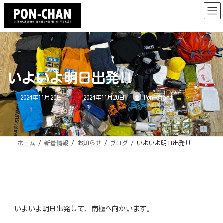
コ
ナ
ン
ビ
テ
ゲ
ン
ー
ツ
シ
へ
ョ
ス
ン
キ
に
ッ
移
プ
動
いよいよ明日出発!!
最
2024年11月20日
2024年11月20日
Pon Staff
終
更
新
日
時
:
ホーム
新着情報
お知らせ
ブログ
いよいよ明日出発!!
いよいよ明日出発して，南極へ向かいます。