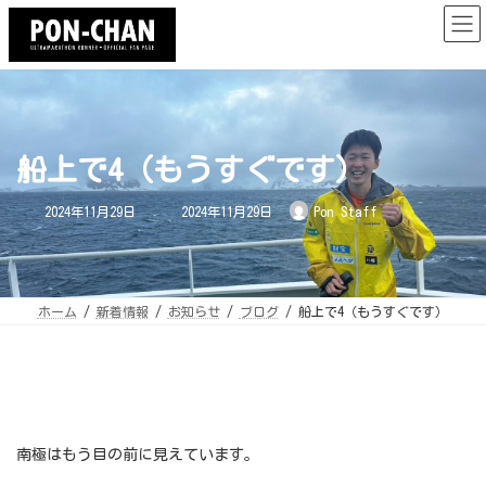
コ
ナ
ン
ビ
テ
ゲ
ン
ー
ツ
シ
へ
ョ
ス
ン
キ
に
ッ
移
プ
動
船上で4（もうすぐです）
最
2024年11月29日
2024年11月29日
Pon Staff
終
更
新
日
時
:
ホーム
新着情報
お知らせ
ブログ
船上で4（もうすぐです）
南極はもう目の前に見えています。