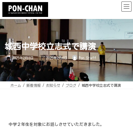
コ
ナ
ン
ビ
テ
ゲ
ン
ー
ツ
シ
へ
ョ
ス
ン
キ
に
ッ
移
プ
動
城西中学校立志式で講演
最
2025年2月8日
2025年2月8日
Pon Staff
終
更
新
日
時
:
ホーム
新着情報
お知らせ
ブログ
城西中学校立志式で講演
中学２年生を対象にお話しさせていただきました。