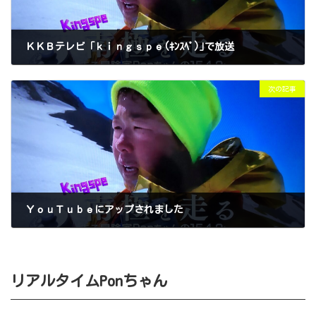
ＫＫＢテレビ「ｋｉｎｇｓｐｅ(ｷﾝｽﾍﾟ)｣で放送
2025年2月8日
次の記事
ＹｏｕＴｕｂｅにアップされました
2025年2月9日
リアルタイムPonちゃん