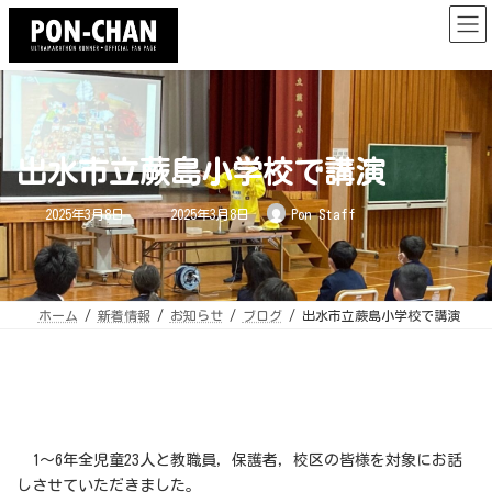
コ
ナ
ン
ビ
テ
ゲ
ン
ー
ツ
シ
へ
ョ
ス
ン
キ
に
ッ
移
プ
動
出水市立蕨島小学校で講演
最
2025年3月8日
2025年3月8日
Pon Staff
終
更
新
日
時
:
ホーム
新着情報
お知らせ
ブログ
出水市立蕨島小学校で講演
1～6年全児童23人と教職員，保護者，校区の皆様を対象にお話
しさせていただきました。