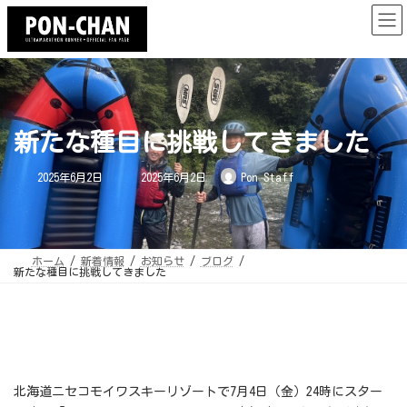
コ
ナ
ン
ビ
テ
ゲ
ン
ー
ツ
シ
へ
ョ
ス
ン
キ
に
ッ
移
プ
動
新たな種目に挑戦してきました
最
2025年6月2日
2025年6月2日
Pon Staff
終
更
新
日
時
:
ホーム
新着情報
お知らせ
ブログ
新たな種目に挑戦してきました
北海道ニセコモイワスキーリゾートで7月4日（金）24時にスター