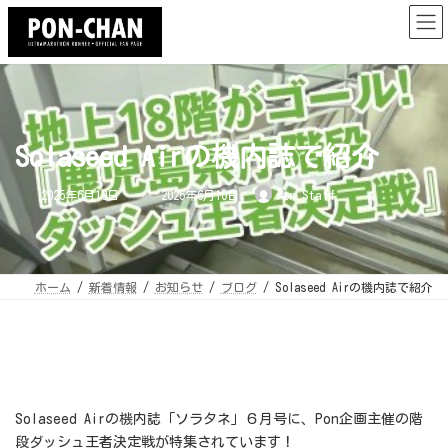
コ
ナ
ン
ビ
テ
ゲ
ン
ー
ツ
シ
へ
ョ
ス
ン
キ
に
ッ
移
プ
動
Solaseed Airの機内誌で紹介
最
2025年6月10日
2025年6月10日
Pon Staff
終
更
新
日
時
:
ホーム
新着情報
お知らせ
ブログ
Solaseed Airの機内誌で紹介
Solaseed Airの機内誌「ソラタネ」６月号に、Pon企画主催の階
段ダッシュ王者決定戦が特集されています！