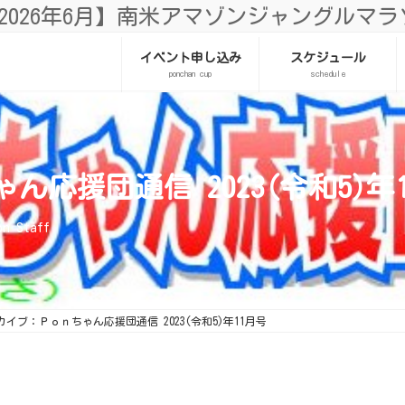
2026年6月】南米アマゾンジャングルマラソ
イベント申し込み
スケジュール
ponchan cup
schedule
応援団通信 2023(令和5)年
on Staff
カイブ：Ｐｏｎちゃん応援団通信 2023(令和5)年11月号