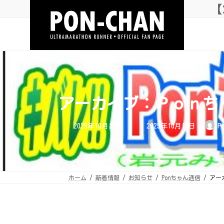
コ
ナ
【
ン
ビ
テ
ゲ
ン
ー
ツ
シ
へ
ョ
ス
ン
キ
に
ッ
移
プ
動
アーカイブ：Ｐｏｎちゃん
最
2025年10月18日
2025年10月18日
P
終
更
新
日
時
:
ホーム
新着情報
お知らせ
Ponちゃん通信
アー