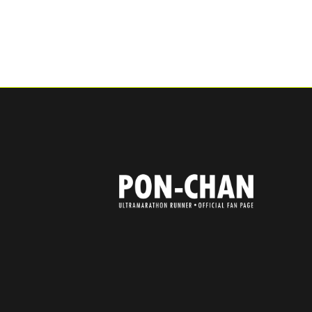
ア
ア
ア
ア
イ
イ
イ
イ
コ
コ
コ
コ
ン
ン
ン
ン
リ
リ
リ
リ
ン
ン
ン
ン
ク
ク
ク
ク