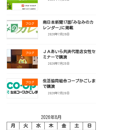
南日本新聞17面｢みなみのカ
ブログ
レンダー｣に掲載
2026年7月26日
ＪＡあいら共済代理店女性セ
ブログ
ミナーで講演
2026年7月25日
生活協同組合コープかごしま
ブログ
で講演
2026年7月20日
2026年8月
月
火
水
木
金
土
日