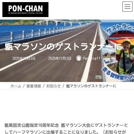
コ
ナ
ン
ビ
テ
ゲ
ン
ー
ツ
シ
へ
ョ
ス
ン
キ
に
ッ
移
プ
動
甑マラソンのゲストランナーに
最
2025年11月2日
2025年11月2日
Pon Staff
終
更
新
日
時
:
ホーム
新着情報
お知らせ
甑マラソンのゲストランナーに
甑島国定公園指定10周年記念 甑マラソン大会にゲストランナーと
してハーフマラソンに出場することになりました。（お知らせが