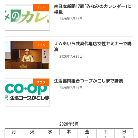
南日本新聞17面｢みなみのカレンダー｣に
ブログ
掲載
2026年7月26日
ＪＡあいら共済代理店女性セミナーで講
ブログ
演
2026年7月25日
生活協同組合コープかごしまで講演
ブログ
2026年7月20日
2026年5月
月
火
水
木
金
土
日