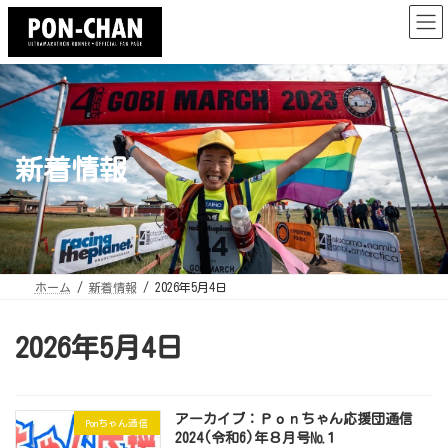
コ
ナ
ン
ビ
テ
ゲ
ン
ー
ツ
シ
へ
ョ
ス
ン
キ
に
ッ
移
プ
動
新着情報
ホーム
新着情報
2026年5月4日
2026年5月4日
アーカイブ：Ｐｏｎちゃん応援団通信
Ponちゃん通信
2024(令和6)年８月号№１